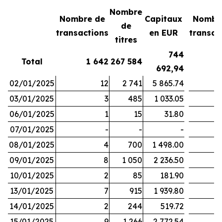
Nombre
Nombre de
Capitaux
Nombr
de
transactions
en EUR
transac
titres
744
Total
1 642
267 584
692,94
02/01/2025
12
2 741
5 865.74
03/01/2025
3
485
1 033.05
06/01/2025
1
15
31.80
07/01/2025
-
-
-
08/01/2025
4
700
1 498.00
09/01/2025
8
1 050
2 236.50
10/01/2025
2
85
181.90
13/01/2025
7
915
1 939.80
14/01/2025
2
244
519.72
15/01/2025
9
1 266
2 772.54