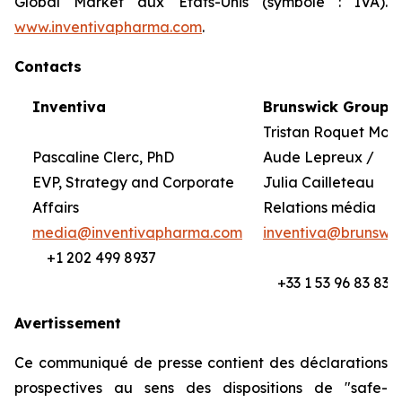
Global Market aux Etats-Unis (symbole : IVA).
www.inventivapharma.com
.
Contacts
Inventiva
Brunswick Group
Tristan Roquet Mon
Pascaline Clerc, PhD
Aude Lepreux /
EVP, Strategy and Corporate
Julia Cailleteau
Affairs
Relations média
media@inventivapharma.com
inventiva@brunswi
+1 202 499 8937
+33 1 53 96 83 83
Avertissement
Ce communiqué de presse contient des déclarations
prospectives au sens des dispositions de "safe-