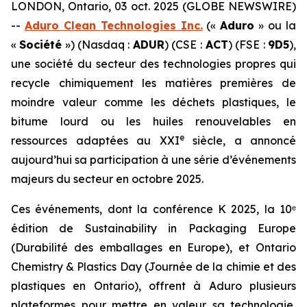
LONDON, Ontario, 03 oct. 2025 (GLOBE NEWSWIRE)
--
Aduro Clean Technologies Inc.
(«
Aduro
» ou la
«
Société
») (Nasdaq :
ADUR
) (CSE :
ACT
) (FSE :
9D5
),
une société du secteur des technologies propres qui
recycle chimiquement les matières premières de
moindre valeur comme les déchets plastiques, le
bitume lourd ou les huiles renouvelables en
e
ressources adaptées au XXI
siècle, a annoncé
aujourd’hui sa participation à une série d’événements
majeurs du secteur en octobre 2025.
Ces événements, dont la conférence K 2025, la 10ᵉ
édition de Sustainability in Packaging Europe
(Durabilité des emballages en Europe), et Ontario
Chemistry & Plastics Day (Journée de la chimie et des
plastiques en Ontario), offrent à Aduro plusieurs
plateformes pour mettre en valeur sa technologie,